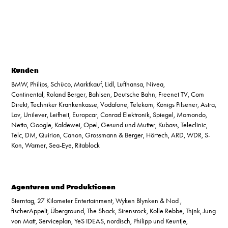
Kunden
BMW, Philips, Schüco, Marktkauf, Lidl, Lufthansa, Nivea,
Continental,
Roland Berger, Bahlsen, Deutsche Bahn, Freenet TV, Com
Direkt,
Techniker Krankenkasse, Vodafone, Telekom, Königs Pilsener, Astra,
Lov, Unilever, Leifheit, Europcar, Conrad Elektronik, Spiegel, Momondo,
Netto, Google, Kaldewei, Opel, Gesund und Mutter, Kubass, Teleclinic,
Telc, DM, Quirion, Canon, Grossmann & Berger, Hörtech, ARD, WDR, S-
Kon, Warner, Sea-Eye, Ritablock
Agenturen und Produktionen
Sterntag, 27 Kilometer Entertainment, Wyken Blynken & Nod ,
fischerAppelt, Überground, The Shack, Sirensrock, Kolle Rebbe, Thjnk, Jung
von Matt, Serviceplan, YeS IDEAS, nordisch, Philipp und Keuntje,